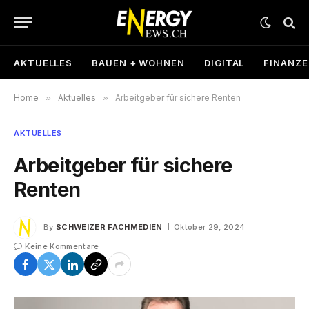
AKTUELLES
BAUEN + WOHNEN
DIGITAL
FINANZ
Home
»
Aktuelles
»
Arbeitgeber für sichere Renten
AKTUELLES
Arbeitgeber für sichere
Renten
By
SCHWEIZER FACHMEDIEN
Oktober 29, 2024
Keine Kommentare