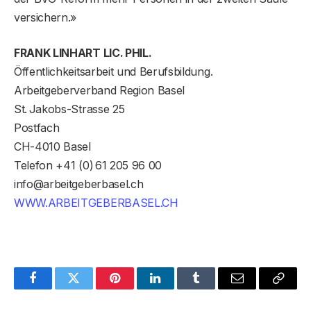
versichern.»
FRANK LINHART LIC. PHIL.
Öffentlichkeitsarbeit und Berufsbildung.
Arbeitgeberverband Region Basel
St. Jakobs-Strasse 25
Postfach
CH-4010 Basel
Telefon +41 (0) 61 205 96 00
info@arbeitgeberbasel.ch
WWW.ARBEITGEBERBASEL.CH
Facebook
Twitter
Pinterest
LinkedIn
Tumblr
Email
Copy
Link