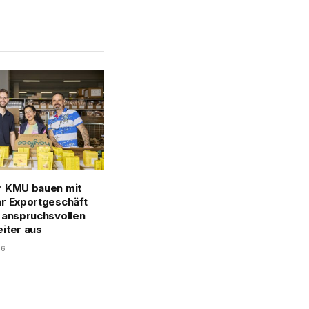
Link
r KMU bauen mit
r Exportgeschäft
 anspruchsvollen
iter aus
26