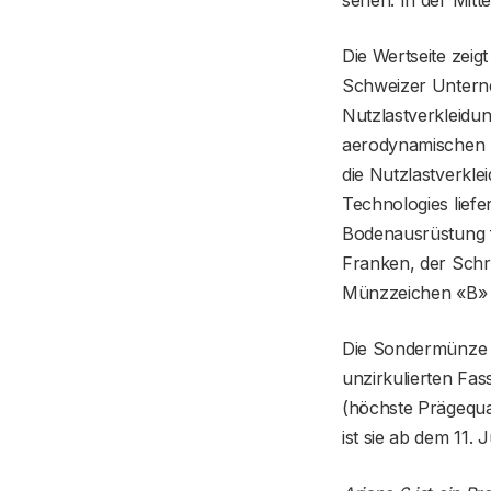
sehen. In der Mitte
Die Wertseite zeig
Schweizer Unterne
Nutzlastverkleidun
aerodynamischen B
die Nutzlastverkl
Technologies lief
Bodenausrüstung 
Franken, der Sch
Münzzeichen «B» f
Die Sondermünze er
unzirkulierten Fas
(höchste Prägequa
ist sie ab dem 11. 