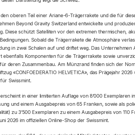
 dieser Darstellung liegt die Schweiz.
t den oberen Teil einer Ariane-6-Trägerrakete und die für di
hmen Beyond Gravity Switzerland entwickelte und produzier
g. Diese schützt Satelliten vor den extremen thermischen, ak
edingungen. Sobald die Trägerrakete die Atmosphäre verlassen
eidung in zwei Schalen auf und driftet weg. Das Unternehmen
ert ebenfalls Komponenten für die Trägerrakete sowie unverzi
für deren Zusammenbau. Am Münzrand finden sich der Nomi
riftzug «CONFOEDERATIO HELVETICA», das Prägejahr 2026 
ür Swissmint.
scheint in einer limitierten Auflage von 8’000 Exemplaren in
sung und einem Ausgabepreis von 65 Franken, sowie als polie
lität) zu 3’500 Exemplaren zu einem Ausgabepreis von 110 Fr
Juni 2026 im offiziellen Online-Shop der Swissmint.