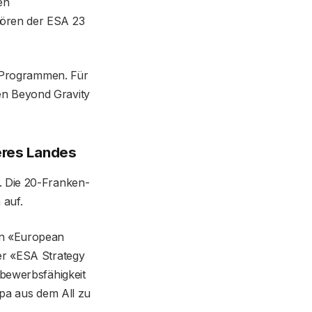
en
hören der ESA 23
en Programmen. Für
en Beyond Gravity
eres Landes
. Die 20-Franken-
 auf.
on «European
er «ESA Strategy
tbewerbsfähigkeit
opa aus dem All zu