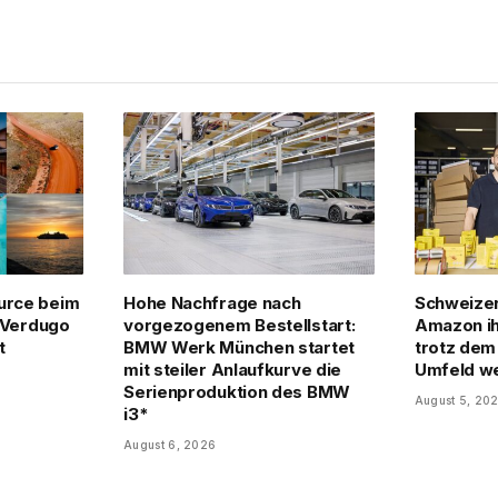
urce beim
Hohe Nachfrage nach
Schweize
e Verdugo
vorgezogenem Bestellstart:
Amazon ih
t
BMW Werk München startet
trotz dem
mit steiler Anlaufkurve die
Umfeld we
Serienproduktion des BMW
August 5, 20
i3*
August 6, 2026