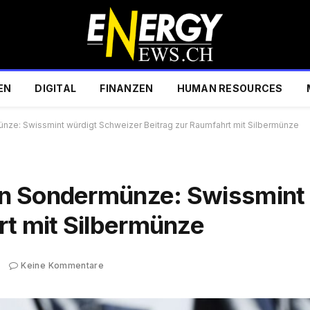
EN
DIGITAL
FINANZEN
HUMAN RESOURCES
ze: Swissmint würdigt Schweizer Beitrag zur Raumfahrt mit Silbermünze
n Sondermünze: Swissmint 
rt mit Silbermünze
Keine Kommentare