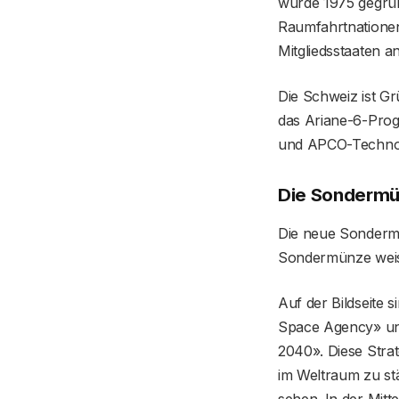
wurde 1975 gegrün
Raumfahrtnationen
Mitgliedsstaaten a
Die Schweiz ist Gr
das Ariane-6-Prog
und APCO-Techno
Die Sondermün
Die neue Sondermü
Sondermünze weis
Auf der Bildseite
Space Agency» und
2040». Diese Strat
im Weltraum zu stä