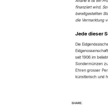
Ariane 6 ist ein P
finanziert wird. 
bereitgestellten St
die Vermarktung ve
Jede dieser S
Die Eidgenössisch
Eidgenossenschaft
seit 1906 im belie
Sondermünzen zur 
Ehren grosser Pers
künstlerisch und h
SHARE.