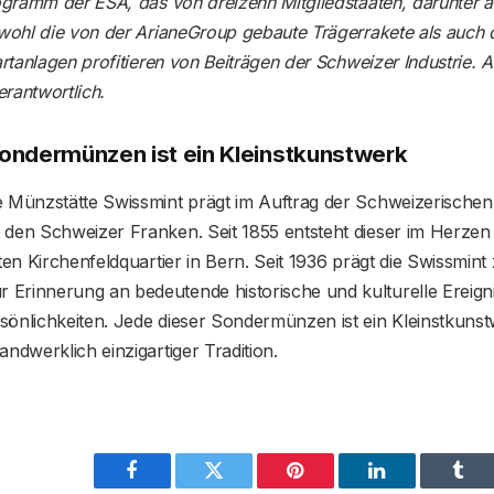
rogramm der ESA, das von dreizehn Mitgliedstaaten, darunter 
Sowohl die von der ArianeGroup gebaute Trägerrakete als auc
artanlagen profitieren von Beiträgen der Schweizer Industrie. A
rantwortlich.
ondermünzen ist ein Kleinstkunstwerk
e Münzstätte Swissmint prägt im Auftrag der Schweizerischen
 den Schweizer Franken. Seit 1855 entsteht dieser im Herze
bten Kirchenfeldquartier in Bern. Seit 1936 prägt die Swissmin
Erinnerung an bedeutende historische und kulturelle Ereign
önlichkeiten. Jede dieser Sondermünzen ist ein Kleinstkunst
andwerklich einzigartiger Tradition.
Facebook
Twitter
Pinterest
LinkedIn
Tum