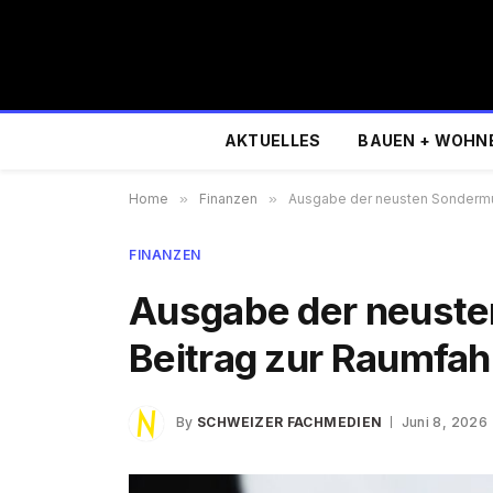
AKTUELLES
BAUEN + WOHN
Home
»
Finanzen
»
Ausgabe der neusten Sondermün
FINANZEN
Ausgabe der neuste
Beitrag zur Raumfah
By
SCHWEIZER FACHMEDIEN
Juni 8, 2026