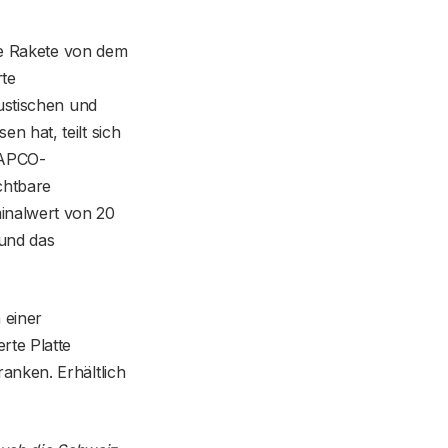
ese Rakete von dem
te
ustischen und
 hat, teilt sich
 APCO-
chtbare
nalwert von 20
und das
 einer
rte Platte
anken. Erhältlich