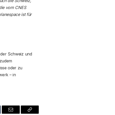
auch die Schweiz,
h die vom CNES
rianespace ist für
n der Schweiz und
t zudem
isse oder zu
werk – in
blr
Email
Copy