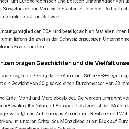
det, um Europa technisch und politisch unabhängiger von d
 Sowjetunion und Vereinigte Staaten zu machen. Aktuell ge
n, darunter auch die Schweiz.
ündungsmitglied der ESA und beteiligt sich an fast allen ihr
ramm liefern die zwei in der Schweiz ansässigen Unternehm
logies Komponenten.
zen prägen Geschichten und die Vielfalt uns
nze zeigt den Beitrag der ESA in einer Silber-999-Legierung
t ein Gewicht von 20 g sowie einen Durchmesser von 33 mm
 sind Erde, Mond und Mars abgebildet. Sie werden umrahmt v
 «Elevating the future of Europe». Letzteres ist das Motto d
egie verfolgt das Ziel, Europas Autonomie, Resilienz und Wet
rken. Im unteren Drittel des Münzbildes ist ein Blick auf Eur