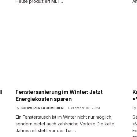
Heute produziert MLT…
Am
l
Fenstersanierung im Winter: Jetzt
K
Energiekosten sparen
«
By
SCHWEIZER FACHMEDIEN
Dezember 10, 2024
By
Ein Fenstertausch ist im Winter nicht nur möglich,
Ge
sondern bietet auch zahlreiche Vorteile Die kalte
«V
Jahreszeit steht vor der Tür.…
En