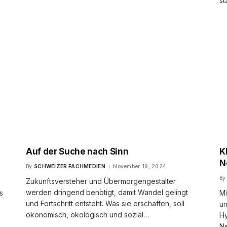
st
Auf der Suche nach Sinn
K
N
By
SCHWEIZER FACHMEDIEN
November 19, 2024
By
Zukunftsversteher und Übermorgengestalter
werden dringend benötigt, damit Wandel gelingt
s
Mi
und Fortschritt entsteht. Was sie erschaffen, soll
un
ökonomisch, ökologisch und sozial…
Hy
N