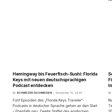
Hemingway bis Feuerfisch-Sushi: Florida
S
Keys mit neuen deutschsprachigen
F
Podcast entdecken
I
By
SCHWEIZER FACHMEDIEN
November 15, 2024
By
Fünf Episoden des „Florida Keys Traveler“-
Na
Podcasts in deutscher Sprache gehen an den Start
Te
– Ebenfalls neu: Zweite Staffel des englischen…
20