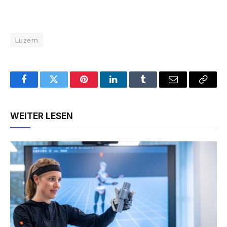
Luzern
Facebook
Twitter
Pinterest
LinkedIn
Tumblr
Email
Copy
Link
WEITER LESEN