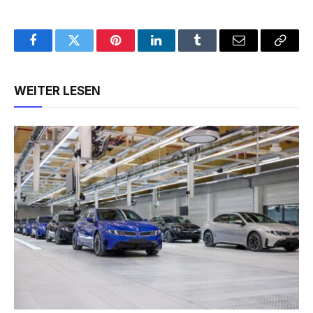
Facebook
Twitter
Pinterest
LinkedIn
Tumblr
Email
Copy
Link
WEITER LESEN