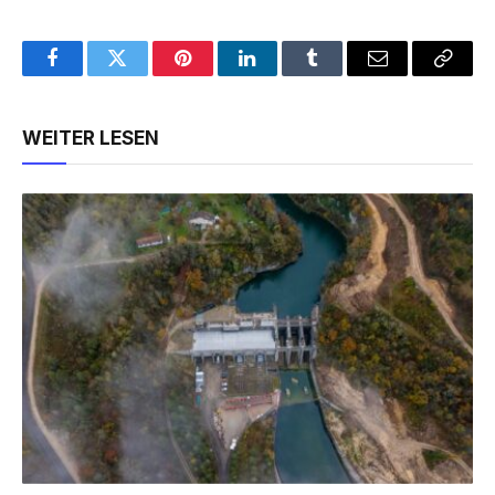
Facebook
Twitter
Pinterest
LinkedIn
Tumblr
Email
Copy
Link
WEITER LESEN