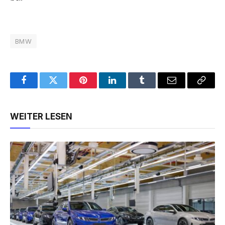
BMW
Facebook
Twitter
Pinterest
LinkedIn
Tumblr
Email
Copy
Link
WEITER LESEN