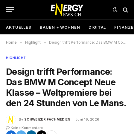
AKTUELLES
BAUEN + WOHNEN
DIGITAL
FINANZ
Home
»
Highlight
»
Design trifft Performance: Das BMW M Concept Neue Klasse – Weltpremiere bei den 24 Stunden von Le Mans.
HIGHLIGHT
Design trifft Performance:
Das BMW M Concept Neue
Klasse – Weltpremiere bei
den 24 Stunden von Le Mans.
By
SCHWEIZER FACHMEDIEN
Juni 16, 2026
Keine Kommentare