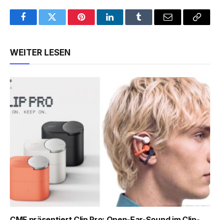
Facebook
Twitter
Pinterest
LinkedIn
Tumblr
Email
Copy
Link
WEITER LESEN
CMF präsentiert Clip Pro: Open-Ear-Sound im Clip-