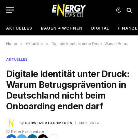
AKTUELLES
BAUEN + WOHNEN
DIGITAL
FINANZ
Home
»
Aktuelles
»
Digitale Identität unter Druck: Warum Betrugsprävention in Deutschland nicht beim Onboarding enden darf
AKTUELLES
Digitale Identität unter Druck:
Warum Betrugsprävention in
Deutschland nicht beim
Onboarding enden darf
By
SCHWEIZER FACHMEDIEN
Juli 8, 2026
Keine Kommentare