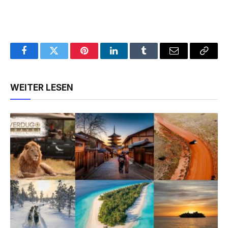
Facebook
Twitter
Pinterest
LinkedIn
Tumblr
Email
Copy
Link
WEITER LESEN