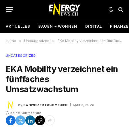
AKTUELLES
BAUEN + WOHNEN
DIGITAL
FINANZ
Home
»
Uncategorized
»
EKA Mobility verzeichnet ein fünffaches Umsatzwachstum
UNCATEGORIZED
EKA Mobility verzeichnet ein
fünffaches
Umsatzwachstum
By
SCHWEIZER FACHMEDIEN
April 2, 2026
Keine Kommentare