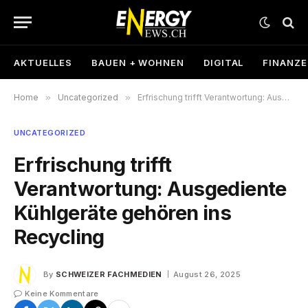
AKTUELLES
BAUEN + WOHNEN
DIGITAL
FINANZ
Home
»
Uncategorized
»
Erfrischung trifft Verantwortung: Ausgediente Kühlgeräte gehören ins Recycling
UNCATEGORIZED
Erfrischung trifft
Verantwortung: Ausgediente
Kühlgeräte gehören ins
Recycling
By
SCHWEIZER FACHMEDIEN
August 26, 2025
Keine Kommentare