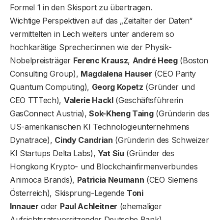
Formel 1 in den Skisport zu übertragen.
Wichtige Perspektiven auf das „Zeitalter der Daten“
vermittelten in Lech weiters unter anderem so
hochkarätige Sprecher:innen wie der Physik-
Nobelpreisträger
Ferenc Krausz
,
André Heeg
(Boston
Consulting Group),
Magdalena Hauser
(CEO Parity
Quantum Computing),
Georg Kopetz
(Gründer und
CEO TTTech),
Valerie Hackl
(Geschäftsführerin
GasConnect Austria),
Sok-Kheng Taing
(Gründerin des
US-amerikanischen KI Technologieunternehmens
Dynatrace),
Cindy Candrian
(Gründerin des Schweizer
KI Startups Delta Labs),
Yat Siu
(Gründer des
Hongkong Krypto- und Blockchainfirmenverbundes
Animoca Brands),
Patricia Neumann
(CEO Siemens
Österreich), Skisprung-Legende
Toni
Innauer
oder
Paul Achleitner
(ehemaliger
Aufsichtsratsvorsitzender Deutsche Bank).