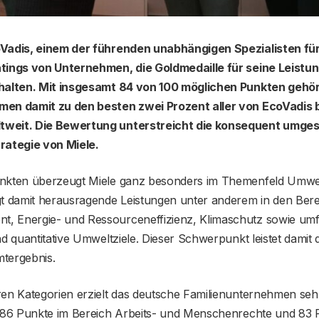
oVadis, einem der führenden unabhängigen Spezialisten fü
tings von Unternehmen, die Goldmedaille für seine Leistu
rhalten. Mit insgesamt 84 von 100 möglichen Punkten gehö
men damit zu den besten zwei Prozent aller von EcoVadis
weit. Die Bewertung unterstreicht die konsequent umge
rategie von Miele.
nkten überzeugt Miele ganz besonders im Themenfeld Umwel
gt damit herausragende Leistungen unter anderem in den Ber
, Energie- und Ressourceneffizienz, Klimaschutz sowie um
nd quantitative Umweltziele. Dieser Schwerpunkt leistet damit 
tergebnis.
ren Kategorien erzielt das deutsche Familienunternehmen seh
e 86 Punkte im Bereich Arbeits- und Menschenrechte und 83 P