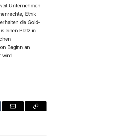
ltweit Unternehmen
henrechte, Ethik
erhalten die Gold-
s einen Platz in
schen
von Beginn an
 wird.
blr
Email
Copy
Link