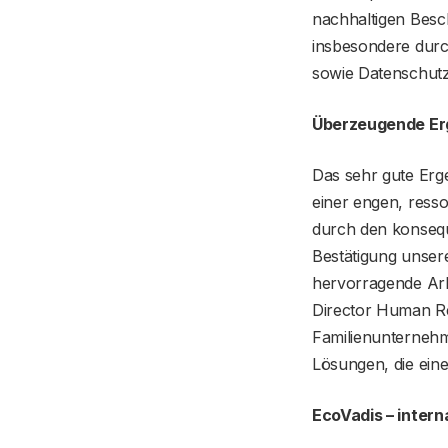
nachhaltigen Besch
insbesondere durc
sowie Datenschutz
Überzeugende Er
Das sehr gute Erge
einer engen, ress
durch den konsequ
Bestätigung unsere
hervorragende Arb
Director Human Re
Familienunternehm
Lösungen, die ein
EcoVadis – intern