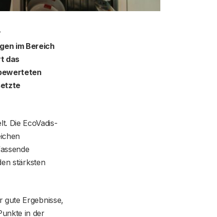
r
ngen im Bereich
rt das
 bewerteten
setzte
t. Die EcoVadis-
eichen
fassende
den stärksten
r gute Ergebnisse,
unkte in der