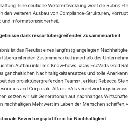
affung. Eine deutliche Weiterentwicklung weist die Rubrik Eth
h den weiteren Ausbau von Compliance-Strukturen, Korrupt
 und Informationssicherheit.
gebnisse dank ressortübergreifender Zusammenarbeit
bnis ist das Resultat eines langfristig angelegten Nachhaltigke
ortübergreifenden Zusammenarbeit innerhalb des Unternehme
enten Aufbau internen Know-hows. «Das EcoVadis Gold Ratin
s ganzheitlichen Nachhaltigkeitsansatzes und tolle Anerkenn
eit des projektübergreifenden Teams», erklärt Rebecca Stei
sources and Corporate Affairs. «Als verantwortungsbewuss
en setzen wir seit Generationen auf nachhaltiges Wirtschafte
en nachhaltigen Mehrwert im Leben der Menschen schaffen.»
ationale Bewertungsplattform für Nachhaltigkeit