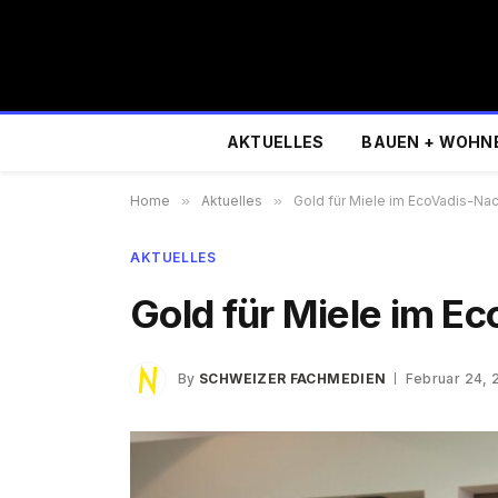
AKTUELLES
BAUEN + WOHN
Home
»
Aktuelles
»
Gold für Miele im EcoVadis-Nac
AKTUELLES
Gold für Miele im E
By
SCHWEIZER FACHMEDIEN
Februar 24, 