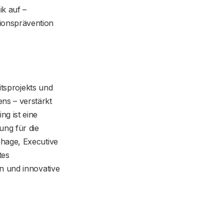
ik auf –
ionsprävention
itsprojekts und
ns – verstärkt
g ist eine
ung für die
nhage, Executive
tes
n und innovative