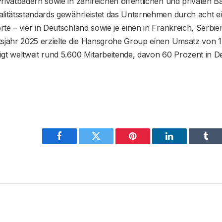
rivatbädern sowie in zahlreichen öffentlichen und privaten B
alitätsstandards gewährleistet das Unternehmen durch acht e
te – vier in Deutschland sowie je einen in Frankreich, Serb
tsjahr 2025 erzielte die Hansgrohe Group einen Umsatz von 1,
gt weltweit rund 5.600 Mitarbeitende, davon 60 Prozent in D
Facebook
Twitter
Pinterest
LinkedIn
Tum