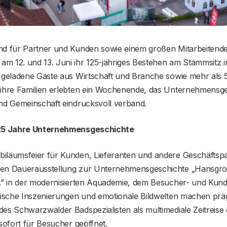
nd für Partner und Kunden sowie einem großen Mitarbeitenden
m 12. und 13. Juni ihr 125-jähriges Bestehen am Stammsitz i
0 geladene Gäste aus Wirtschaft und Branche sowie mehr als 
 ihre Familien erlebten ein Wochenende, das Unternehmensge
und Gemeinschaft eindrucksvoll verband.
125 Jahre Unternehmensgeschichte
iläumsfeier für Kunden, Lieferanten und andere Geschäftspa
uen Dauerausstellung zur Unternehmensgeschichte „Hansgro
1.” in der modernisierten Aquademie, dem Besucher- und Kun
erische Inszenierungen und emotionale Bildwelten machen prä
es Schwarzwälder Badspezialisten als multimediale Zeitreise 
 sofort für Besucher geöffnet.