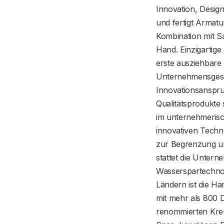
Innovation, Desig
und fertigt Armat
Kombination mit S
Hand. Einzigartige
erste ausziehbare
Unternehmensgesch
Innovationsanspru
Qualitätsprodukte
im unternehmerisc
innovativen Techn
zur Begrenzung un
stattet die Unter
Wasserspartechnol
Ländern ist die H
mit mehr als 800 
renommierten Kreuz