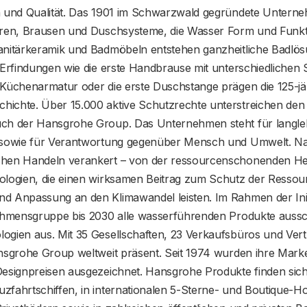
n und Qualität. Das 1901 im Schwarzwald gegründete Unterne
uren, Brausen und Duschsysteme, die Wasser Form und Funkti
anitärkeramik und Badmöbeln entstehen ganzheitliche Badlös
 Erfindungen wie die erste Handbrause mit unterschiedlichen S
 Küchenarmatur oder die erste Duschstange prägen die 125-jä
ichte. Über 15.000 aktive Schutzrechte unterstreichen den
ch der Hansgrohe Group. Das Unternehmen steht für langle
 sowie für Verantwortung gegenüber Mensch und Umwelt. Nachh
hen Handeln verankert – von der ressourcenschonenden Her
ologien, die einen wirksamen Beitrag zum Schutz der Resso
d Anpassung an den Klimawandel leisten. Im Rahmen der Init
nehmensgruppe bis 2030 alle wasserführenden Produkte aussch
ogien aus. Mit 35 Gesellschaften, 23 Verkaufsbüros und Vertr
ansgrohe Group weltweit präsent. Seit 1974 wurden ihre Mar
Designpreisen ausgezeichnet. Hansgrohe Produkte finden sich
fahrtschiffen, in internationalen 5-Sterne- und Boutique-Hot