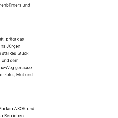
hrenbürgers und
ft, prägt das
ans Jürgen
n starkes Stück
st und dem
rohe-Weg genauso
Herzblut, Mut und
n Marken AXOR und
n Bereichen