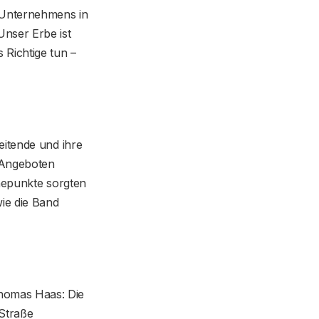
 Unternehmens in
nser Erbe ist
 Richtige tun –
eitende und ihre
n Angeboten
öhepunkte sorgten
ie die Band
homas Haas: Die
Straße