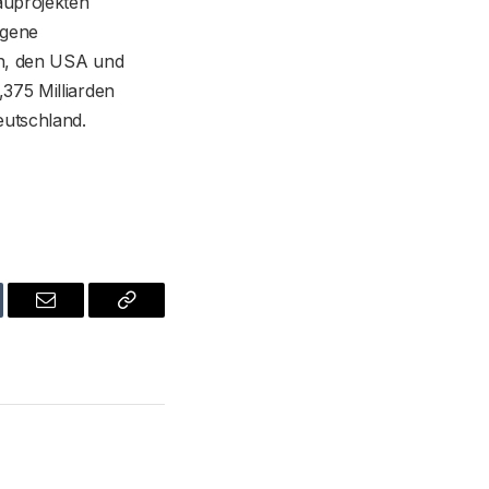
auprojekten
igene
ien, den USA und
375 Milliarden
eutschland.
blr
Email
Copy
Link