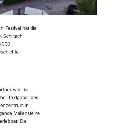
-Festival hat die
n Schiltach
5.000
schichte,
rtner war die
he. Taktgeber des
denzentrum in
gende Meilensteine
erlebbar. Die