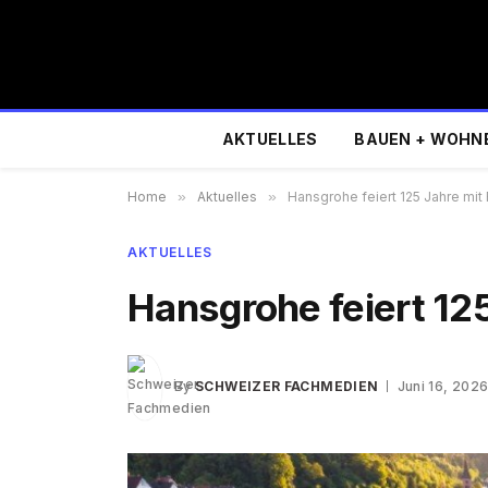
AKTUELLES
BAUEN + WOHN
Home
»
Aktuelles
»
Hansgrohe feiert 125 Jahre mit 
AKTUELLES
Hansgrohe feiert 125
By
SCHWEIZER FACHMEDIEN
Juni 16, 202