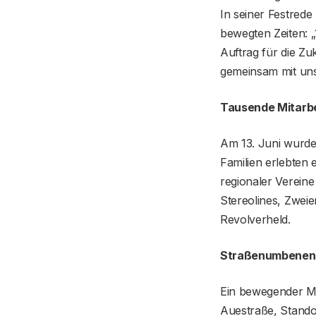
In seiner Festred
bewegten Zeiten: 
Auftrag für die Z
gemeinsam mit uns
Tausende Mitarbei
Am 13. Juni wurde 
Familien erlebten 
regionaler Vereine
Stereolines, Zwei
Revolverheld.
Straßenumbenenn
Ein bewegender M
Auestraße, Stando