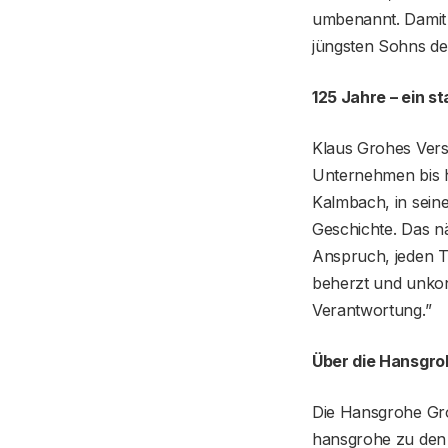
umbenannt. Damit 
jüngsten Sohns d
125 Jahre – ein s
Klaus Grohes Verst
Unternehmen bis h
Kalmbach, in seine
Geschichte. Das n
Anspruch, jeden T
beherzt und unkon
Verantwortung.”
Über die Hansgro
Die Hansgrohe Gro
hansgrohe zu den