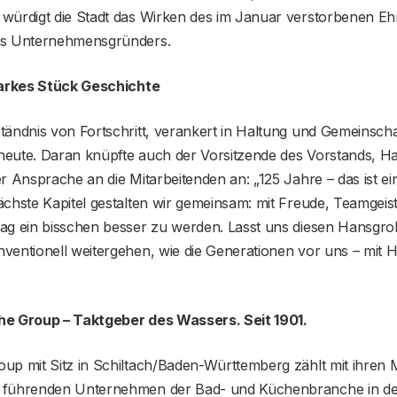
würdigt die Stadt das Wirken des im Januar verstorbenen E
es Unternehmensgründers.
tarkes Stück Geschichte
ändnis von Fortschritt, verankert in Haltung und Gemeinscha
eute. Daran knüpfte auch der Vorsitzende des Vorstands, H
r Ansprache an die Mitarbeitenden an: „125 Jahre – das ist ei
ächste Kapitel gestalten wir gemeinsam: mit Freude, Teamgei
ag ein bisschen besser zu werden. Lasst uns diesen Hansg
ventionell weitergehen, wie die Generationen vor uns – mit 
he Group – Taktgeber des Wassers. Seit 1901.
up mit Sitz in Schiltach/Baden-Württemberg zählt mit ihre
 führenden Unternehmen der Bad- und Küchenbranche in de