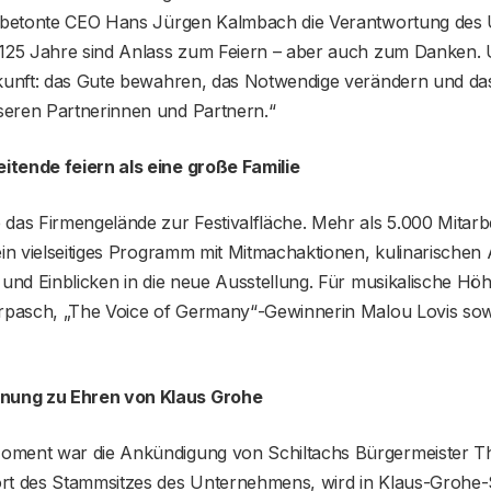
e betonte CEO Hans Jürgen Kalmbach die Verantwortung des
„125 Jahre sind Anlass zum Feiern – aber auch zum Danken. U
ukunft: das Gute bewahren, das Notwendige verändern und das
eren Partnerinnen und Partnern.“
tende feiern als eine große Familie
das Firmengelände zur Festivalfläche. Mehr als 5.000 Mitarb
ein vielseitiges Programm mit Mitmachaktionen, kulinarische
 und Einblicken in die neue Ausstellung. Für musikalische H
erpasch, „The Voice of Germany“-Gewinnerin Malou Lovis sow
ung zu Ehren von Klaus Grohe
oment war die Ankündigung von Schiltachs Bürgermeister T
rt des Stammsitzes des Unternehmens, wird in Klaus-Grohe-