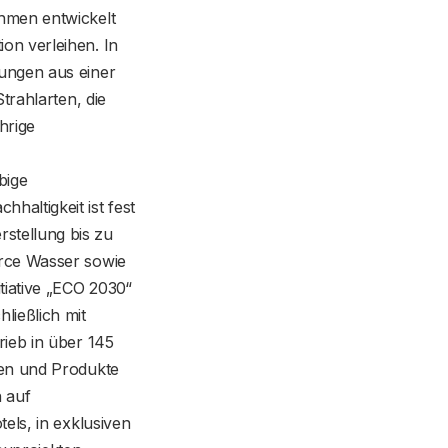
hmen entwickelt
on verleihen. In
ungen aus einer
trahlarten, die
hrige
bige
altigkeit ist fest
stellung bis zu
urce Wasser sowie
iative „ECO 2030“
ließlich mit
ieb in über 145
ken und Produkte
 auf
els, in exklusiven