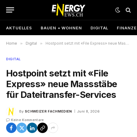
AKTUELLES
BAUEN + WOHNEN
DIGITAL
FINANZ
Home
»
Digital
»
Hostpoint setzt mit «File Express» neue Massstäbe für Dateitransfer-Services
DIGITAL
Hostpoint setzt mit «File
Express» neue Massstäbe
für Dateitransfer-Services
By
SCHWEIZER FACHMEDIEN
Juni 8, 2026
Keine Kommentare