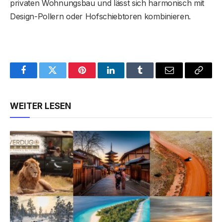
privaten Wohnungsbau und lässt sich harmonisch mit
Design-Pollern oder Hofschiebtoren kombinieren.
Facebook
Twitter
Pinterest
LinkedIn
Tumblr
Email
Copy
Link
WEITER LESEN