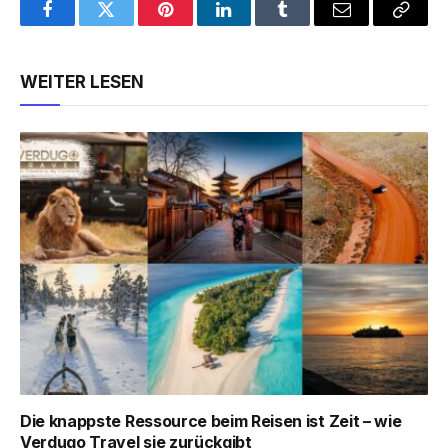
Facebook
Twitter
Pinterest
LinkedIn
Tumblr
Email
Copy
Link
WEITER LESEN
Die knappste Ressource beim Reisen ist Zeit – wie
Verdugo Travel sie zurückgibt