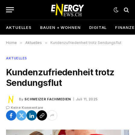
AKTUELLES
BAUEN + WOHNEN
DIGITAL
FINANZ
Home
»
Aktuelles
»
Kundenzufriedenheit trotz Sendungsflut
AKTUELLES
Kundenzufriedenheit trotz
Sendungsflut
By
SCHWEIZER FACHMEDIEN
Juli 11, 2025
Keine Kommentare