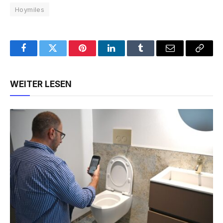
Hoymiles
Facebook
Twitter
Pinterest
LinkedIn
Tumblr
Email
Copy
Link
WEITER LESEN