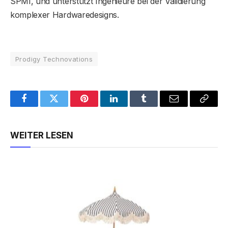
SPMI, und unterstützt Ingenieure bei der Validierung
komplexer Hardwaredesigns.
Prodigy Technovations
Facebook
Twitter
Pinterest
LinkedIn
Tumblr
Email
Copy
Link
WEITER LESEN