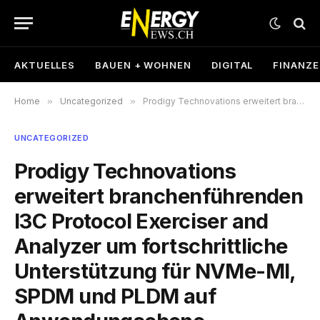
AKTUELLES
BAUEN + WOHNEN
DIGITAL
FINANZ
Home
»
Uncategorized
»
Prodigy Technovations erweitert branchenführenden I3C Protocol Exerciser and Analyzer um fortschrittliche Unterstützung für NVMe-MI, SPDM und PLDM auf Anwendungsebene
UNCATEGORIZED
Prodigy Technovations
erweitert branchenführenden
I3C Protocol Exerciser and
Analyzer um fortschrittliche
Unterstützung für NVMe-MI,
SPDM und PLDM auf