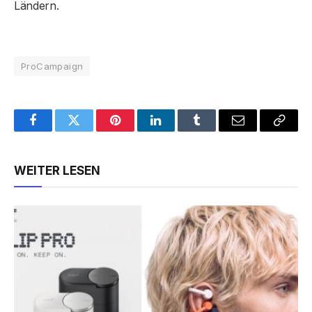
Ländern.
ProCampaign
Facebook
Twitter
Pinterest
LinkedIn
Tumblr
Email
Copy
Link
WEITER LESEN