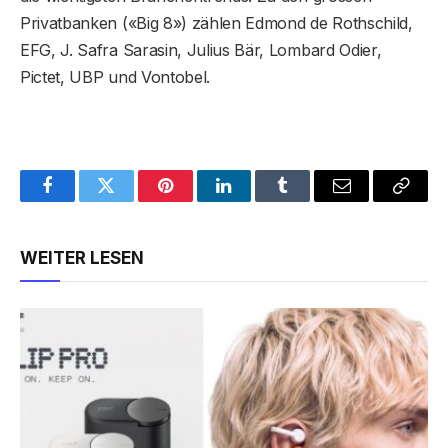
Privatbanken («Big 8») zählen Edmond de Rothschild,
EFG, J. Safra Sarasin, Julius Bär, Lombard Odier,
Pictet, UBP und Vontobel.
Facebook
Twitter
Pinterest
LinkedIn
Tumblr
Email
Copy
Link
WEITER LESEN