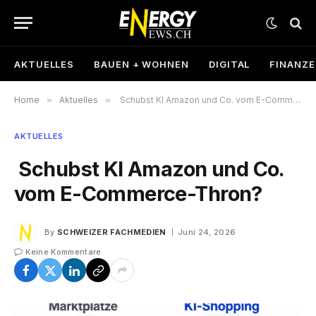
AKTUELLES
BAUEN + WOHNEN
DIGITAL
FINANZ
Home
»
Aktuelles
»
Schubst KI Amazon und Co. vom E-Commerce-Thron?
AKTUELLES
Schubst KI Amazon und Co.
vom E-Commerce-Thron?
By
SCHWEIZER FACHMEDIEN
Juni 24, 2026
Keine Kommentare