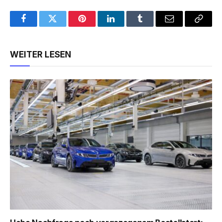
Facebook
Twitter
Pinterest
LinkedIn
Tumblr
Email
Copy
Link
WEITER LESEN