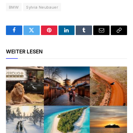
BMW
Sylvia Neubauer
Facebook
Twitter
Pinterest
LinkedIn
Tumblr
Email
Copy
Link
WEITER LESEN