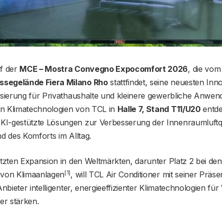
uf der
MCE – Mostra Convegno Expocomfort 2026
, die vo
segelände Fiera Milano Rho
stattfindet, seine neuesten Inn
tisierung für Privathaushalte und kleinere gewerbliche Anwe
n Klimatechnologien von TCL in
Halle 7, Stand T11/U20
entde
I-gestützte Lösungen zur Verbesserung der Innenraumluftqua
nd des Komforts im Alltag.
etzten Expansion in den Weltmärkten, darunter Platz 2 bei den
[1]
 von Klimaanlagen
, will TCL Air Conditioner mit seiner Prä
 Anbieter intelligenter, energieeffizienter Klimatechnologien 
r stärken.