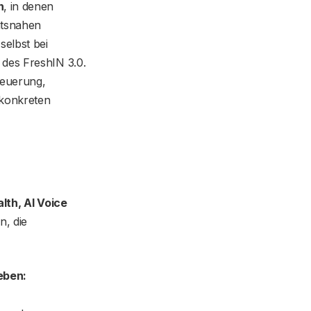
n
, in denen
ätsnahen
elbst bei
des FreshIN 3.0.
teuerung,
 konkreten
alth, AI Voice
n, die
eben: