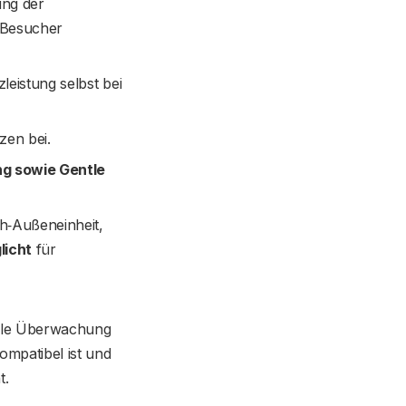
ung der
n Besucher
leistung selbst bei
zen bei.
ng sowie Gentle
h‑Außeneinheit,
licht
für
ble Überwachung
ompatibel ist und
pricht.