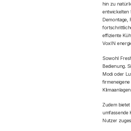
hin zu natürl
entwickelten 
Demontage, R
fortschrittlic
effiziente Kü
VoxIN energie
Sowohl Fresh
Bedienung. S
Modi oder Lu
firmeneigen
Klimaanlagenp
Zudem bietet
umfassende Kl
Nutzer zugesc