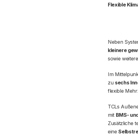
Flexible Kli
Neben System
kleinere ge
sowie weiter
Im Mittelpun
zu
sechs Inn
flexible Meh
TCLs Außenein
mit
BMS- und
Zusätzliche 
eine
Selbstre