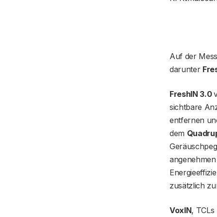
Auf der Mess
darunter
Fre
FreshIN 3.0
sichtbare Anz
entfernen un
dem
Quadrup
Geräuschpege
angenehmen K
Energieeffiz
zusätzlich z
VoxIN
, TCLs