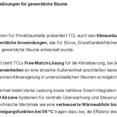
malösungen für gewerbliche Räume
en für Privathaushalte präsentiert TCL auch sein
Klimaanla
werbliche Anwendungen
, das für Büros, Einzelhandelsfläch
e gewerbliche Räume entwickelt wurde.
kt steht TCLs
Free‑Match‑Lösung
für die Klimatisierung, bei d
eneinheiten
an eine einzelne Außeneinheit anschließen lasse
rzonen‑Klimaregelung in unterschiedlichen Räumen ermöglicht
heit bietet starke Leistung sowie nahtlose Smart‑Integration u
 Airzone
‑Systemen für zentrale Überwachung und Steuerun
technische Merkmale wie eine
verbesserte Wärmeabfuhr bis
inigungsfunktion bei 56 °C
tragen dazu bei, die Effizienz d