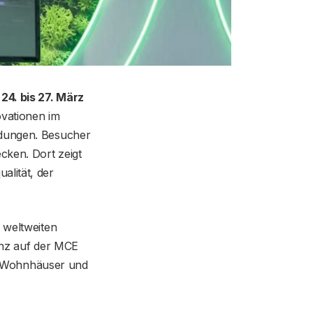
m
24. bis 27. März
ovationen im
ndungen. Besucher
cken. Dort zeigt
lität, der
 weltweiten
senz auf der MCE
für Wohnhäuser und