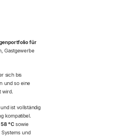
genportfolio für
en, Gastgewerbe
er sich bis
n und so eine
 wird.
nd ist vollständig
g kompatibel.
 58 °C
sowie
es Systems und