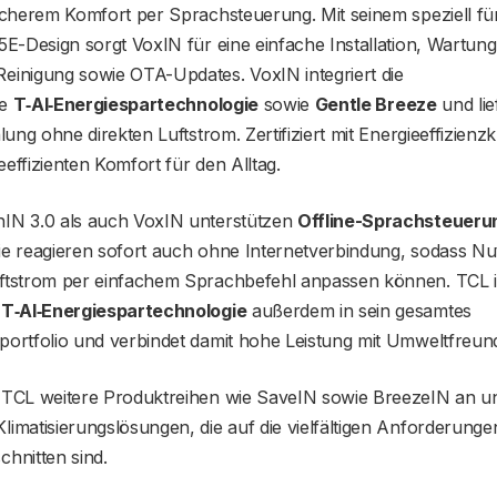
icherem Komfort per Sprachsteuerung. Mit seinem speziell für
5E-Design sorgt VoxIN für eine einfache Installation, Wartu
einigung sowie OTA-Updates. VoxIN integriert die
he
T‑AI‑Energiespartechnologie
sowie
Gentle Breeze
und lie
hlung ohne direkten Luftstrom. Zertifiziert mit Energieeffizienz
effizienten Komfort für den Alltag.
IN 3.0 als auch VoxIN unterstützen
Offline-Sprachsteueru
ie reagieren sofort auch ohne Internetverbindung, sodass N
ftstrom per einfachem Sprachbefehl anpassen können. TCL in
e
T‑AI‑Energiespartechnologie
außerdem in sein gesamtes
ortfolio und verbindet damit hohe Leistung mit Umweltfreundl
 TCL weitere Produktreihen wie SaveIN sowie BreezeIN an u
imatisierungslösungen, die auf die vielfältigen Anforderung
hnitten sind.