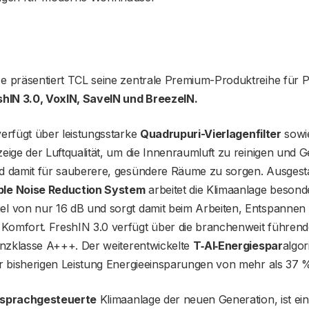
e präsentiert TCL seine zentrale Premium-Produktreihe für P
shIN 3.0, VoxIN, SaveIN und BreezeIN.
verfügt über leistungsstarke
Quadrupuri-Vierlagenfilter
sowie
eige der Luftqualität, um die Innenraumluft zu reinigen und 
d damit für sauberere, gesündere Räume zu sorgen. Ausgesta
le Noise Reduction System
arbeitet die Klimaanlage besonde
l von nur 16 dB und sorgt damit beim Arbeiten, Entspannen 
omfort. FreshIN 3.0 verfügt über die branchenweit führend
ienzklasse A+++. Der weiterentwickelte
T‑AI‑Energiespar
algor
ur bisherigen Leistung Energieeinsparungen von mehr als 37 
sprachgesteuerte
Klimaanlage der neuen Generation, ist ein 