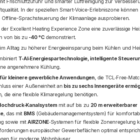
it Frischluftzufuhr und smarter Luftreinigung zur Verbesser
tqualität. In der speziellen Smart-Voice-Erlebniszone könne
 Offline-Sprachsteuerung der Klimaanlage ausprobieren.
n der Excellent Heating Experience Zone eine zuverlässige Heiz
n von bis zu
-40 °C
demonstriert.
 im Alltag zu höherer Energieeinsparung beim Kühlen und Hei
biniert
T‑AI‑Energiespartechnologie, intelligente Steueru
ine angenehmere Kühlung.
 für kleinere gewerbliche Anwendungen
, die TCL‑Free‑Matc
hluss einer Außeneinheit an
bis zu sechs Innengeräte ermög
die eine flexible Klimaregelung benötigen.
Hochdruck‑Kanalsystem
mit auf bis zu
20 m erweiterbarer
ge
, das mit
BMS
(Gebäudemanagementsystem) für komforta
g sowie mit
AIRZONE
‑Systemen für flexible Zonenregelung k
nforderungen europäischer Gewerbeflächen optimal ents
ungen für moderne Wohnhäuser