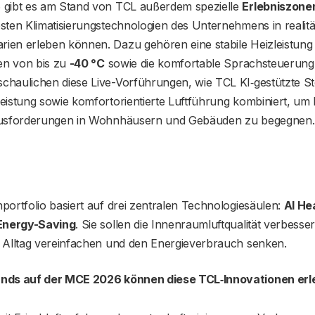
 gibt es am Stand von TCL außerdem spezielle
Erlebniszone
sten Klimatisierungstechnologien des Unternehmens in realit
en erleben können. Dazu gehören eine stabile Heizleistung s
n von bis zu
-40 °C
sowie die komfortable Sprachsteuerung 
haulichen diese Live-Vorführungen, wie TCL KI‑gestützte S
eistung sowie komfortorientierte Luftführung kombiniert, um
ausforderungen in Wohnhäusern und Gebäuden zu begegnen.
ortfolio basiert auf drei zentralen Technologiesäulen:
AI He
 Energy-Saving
. Sie sollen die Innenraumluftqualität verbesser
 Alltag vereinfachen und den Energieverbrauch senken.
nds auf der MCE 2026 können diese TCL‑Innovationen erl