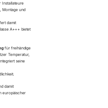
 Installateure
ng, Montage und
fert damit
klasse A+++ bietet
ng
für freihändige
utzer Temperatur,
tegriert seine
ichkeit.
nd damit
en europäischer