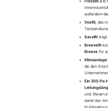
FreshIN 3.0
m
Innenraumluf
außerdem die
VoxIN
, das i
Temperature
SaveIN
trägt
BreezeIN
kom
Breeze
für e
Klimaanlage
die den Ansc
Unternehmen, 
Ein 200-Pa-
Leitungslän
und Steuerun
damit den A
KI‑Klimalös