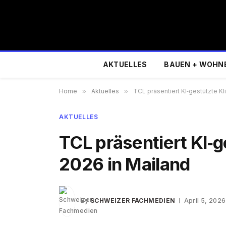
AKTUELLES
BAUEN + WOHN
Home
»
Aktuelles
»
TCL präsentiert KI‑gestützte K
AKTUELLES
TCL präsentiert KI‑
2026 in Mailand
By
SCHWEIZER FACHMEDIEN
April 5, 2026