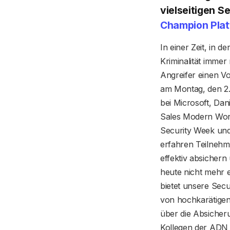
vielseitigen S
Champion Plat
In einer Zeit, in d
Kriminalität immer 
Angreifer einen V
am Montag, den 2.
bei Microsoft, Da
Sales Modern Work
Security Week und
erfahren Teilnehme
effektiv absichern
heute nicht mehr 
bietet unsere Sec
von hochkarätigen
über die Absicher
Kollegen der ADN 