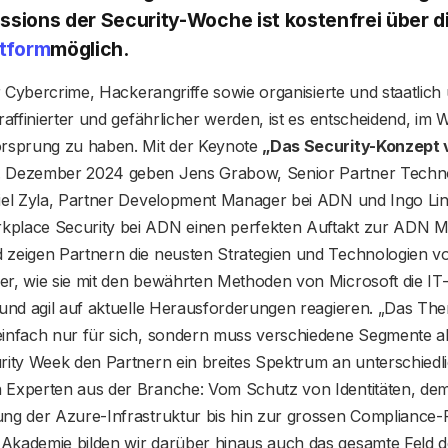
essions der Security-Woche ist kostenfrei über d
tform
möglich.
er Cybercrime, Hackerangriffe sowie organisierte und staatlich
raffinierter und gefährlicher werden, ist es entscheidend, im 
orsprung zu haben. Mit der Keynote
„Das Security-Konzept 
 Dezember 2024 geben Jens Grabow, Senior Partner Technol
niel Zyla, Partner Development Manager bei ADN und Ingo Li
place Security bei ADN einen perfekten Auftakt zur ADN M
 zeigen Partnern die neusten Strategien und Technologien vo
r, wie sie mit den bewährten Methoden von Microsoft die IT-
 und agil auf aktuelle Herausforderungen reagieren. „Das The
einfach nur für sich, sondern muss verschiedene Segmente 
urity Week den Partnern ein breites Spektrum an unterschiedl
 Experten aus der Branche: Vom Schutz von Identitäten, dem
ung der Azure-Infrastruktur bis hin zur grossen Compliance-
Akademie bilden wir darüber hinaus auch das gesamte Feld d