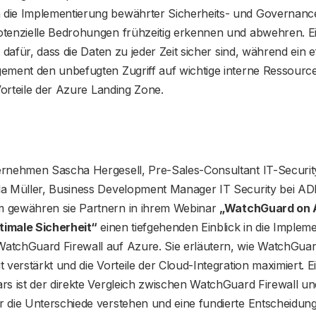
ie Implementierung bewährter Sicherheits- und Governance
tenzielle Bedrohungen frühzeitig erkennen und abwehren. Ei
 dafür, dass die Daten zu jeder Zeit sicher sind, während ein ef
ement den unbefugten Zugriff auf wichtige interne Ressource
 Vorteile der Azure Landing Zone.
rnehmen Sascha Hergesell, Pre-Sales-Consultant IT-Securit
a Müller, Business Development Manager IT Security bei ADN 
 gewähren sie Partnern in ihrem Webinar
„
WatchGuard on A
ptimale Sicherheit“
einen tiefgehenden Einblick in die Implem
tchGuard Firewall auf Azure. Sie erläutern, wie WatchGuar
 verstärkt und die Vorteile der Cloud-Integration maximiert. E
s ist der direkte Vergleich zwischen WatchGuard Firewall un
 die Unterschiede verstehen und eine fundierte Entscheidung