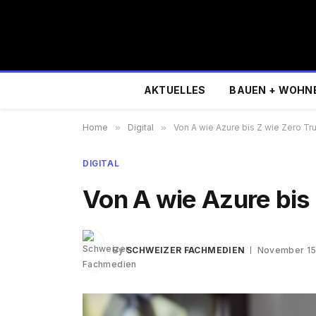
AKTUELLES
BAUEN + WOHN
Home
»
Digital
»
Von A wie Azure bis Z wie Zero Tr
DIGITAL
Von A wie Azure bis 
By
SCHWEIZER FACHMEDIEN
November 15