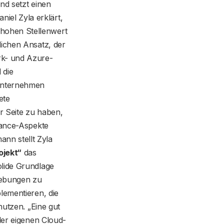
nd setzt einen
el Zyla erklärt,
hohen Stellenwert
lichen Ansatz, der
rk- und Azure-
 die
 Unternehmen
ete
r Seite zu haben,
nance-Aspekte
nn stellt Zyla
ojekt
“
das
olide Grundlage
gebungen zu
lementieren, die
nutzen. „Eine gut
der eigenen Cloud-