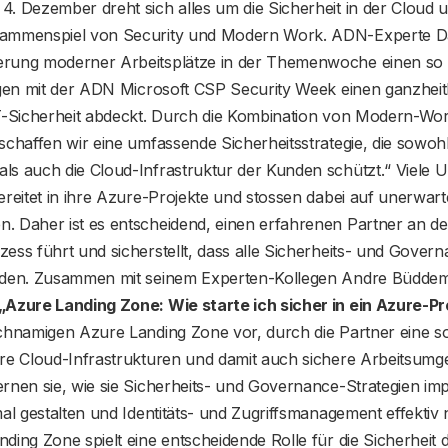
. Dezember dreht sich alles um die Sicherheit in der Cloud u
ammenspiel von Security und Modern Work. ADN-Experte Dani
rung moderner Arbeitsplätze in der Themenwoche einen so 
lgen mit der ADN Microsoft CSP Security Week einen ganzheit
IT-Sicherheit abdeckt. Durch die Kombination von Modern-Wo
schaffen wir eine umfassende Sicherheitsstrategie, die sowohl
ls auch die Cloud-Infrastruktur der Kunden schützt.“ Viele
ereitet in ihre Azure-Projekte und stossen dabei auf unerwart
. Daher ist es entscheidend, einen erfahrenen Partner an de
ess führt und sicherstellt, dass alle Sicherheits- und Gover
rden. Zusammen mit seinem Experten-Kollegen Andre Büddema
„Azure Landing Zone: Wie starte ich sicher in ein Azure-Pr
ichnamigen Azure Landing Zone vor, durch die Partner eine s
ere Cloud-Infrastrukturen und damit auch sichere Arbeitsum
rnen sie, wie sie Sicherheits- und Governance-Strategien imp
mal gestalten und Identitäts- und Zugriffsmanagement effektiv 
ding Zone spielt eine entscheidende Rolle für die Sicherheit 