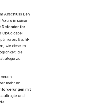
t im Anschluss Ben
 Azure in seiner
t Defender for
r Cloud dabei
optimieren. Bachl-
n, wie diese im
lichkeit, die
strategie zu
n neuen
mer mehr an
nforderungen mit
eauftragte und
die