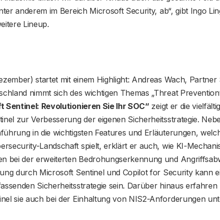
unter anderem im Bereich Microsoft Security, ab“, gibt Ingo L
eitere Lineup.
ezember) startet mit einem Highlight: Andreas Wach, Partner 
schland nimmt sich des wichtigen Themas „Threat Prevention“
t Sentinel: Revolutionieren Sie Ihr SOC“
zeigt er die vielfäl
inel zur Verbesserung der eigenen Sicherheitsstrategie. Neb
ührung in die wichtigsten Features und Erläuterungen, welche
rsecurity-Landschaft spielt, erklärt er auch, wie KI-Mechan
en bei der erweiterten Bedrohungserkennung und Angriffsab
ung durch Microsoft Sentinel und Copilot for Security kann 
assenden Sicherheitsstrategie sein. Darüber hinaus erfahren 
nel sie auch bei der Einhaltung von NIS2-Anforderungen unte