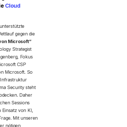
ie
Cloud
 unterstützte
Wettlauf gegen die
von Microsoft“
ogy Strategist
ngenberg, Fokus
icrosoft CSP
n Microsoft. So
Infrastruktur
ma Security steht
abdecken. Daher
ichen Sessions
 Einsatz von KI,
Frage. Mit unseren
er nötigen