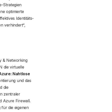
-Strategien
ne optimierte
fektives Identitäts-
n verhindert“,
y & Networking
die virtuelle
zure: Nahtlose
entierung und das
d die
in zentraler
d Azure Firewall.
 für die eigenen