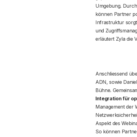
Umgebung. Durch d
können Partner po
Infrastruktur sorgt
und Zugriffsmanag
erläutert Zyla die
Anschliessend übe
ADN, sowie Daniel
Bühne. Gemeinsam
Integration für o
Management der Wa
Netzwerksicherheit
Aspekt des Webinar
So können Partner