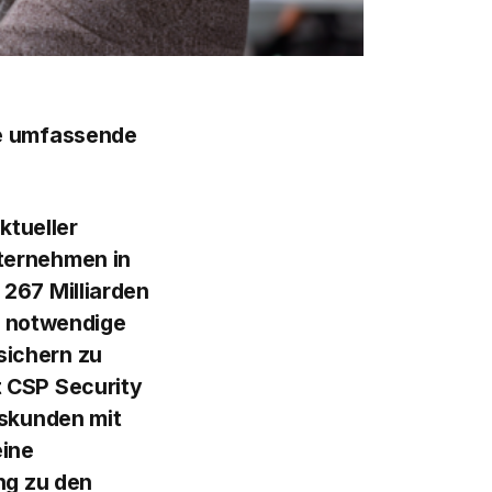
ne umfassende
ktueller
ternehmen in
267 Milliarden
as notwendige
sichern zu
 CSP Security
nskunden mit
eine
ng zu den