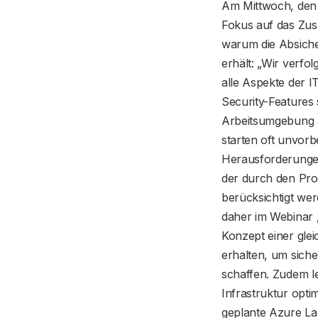
Am Mittwoch, den 4
Fokus auf das Zus
warum die Absiche
erhält: „Wir verfo
alle Aspekte der 
Security-Features 
Arbeitsumgebung a
starten oft unvorb
Herausforderungen
der durch den Proz
berücksichtigt we
daher im Webinar
Konzept einer gle
erhalten, um sich
schaffen. Zudem le
Infrastruktur opti
geplante Azure Lan