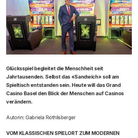
Glücksspiel begleitet die Menschheit seit
Jahrtausenden. Selbst das «Sandwich» soll am
Spieltisch entstanden sein. Heute will das Grand
Casino Basel den Blick der Menschen auf Casinos
verändern.
Autorin: Gabriela Röthlisberger
VOM KLASSISCHEN SPIELORT ZUM MODERNEN