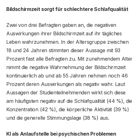
Bildschirmzeit sorgt für schlechtere Schlafqualität
Zwei von drei Befragten gaben an, die negativen
Auswirkungen ihrer Bildschirmzeit auf ihr tägliches
Leben wahrzunehmen. In der Altersgruppe zwischen
18 und 24 Jahren stimmten dieser Aussage mit 93
Prozent fast alle Befragten zu. Mit zunehmendem Alter
nimmt die negative Wahrnehmung der Bildschirmzeit
kontinuierlich ab und ab 55 Jahren nehmen noch 46
Prozent deren Auswirkungen als negativ wahr. Laut
Aussagen der Studienteilnehmenden wirkt sich diese
am häufigsten negativ auf die Schlafqualität (44 %), die
Konzentration (42 %), die körperliche Aktivität (39 %)
und die generelle Stimmungslage (38 %) aus.
KI als Anlaufstelle bei psychischen Problemen