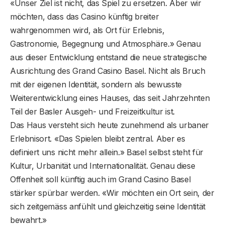
«Unser Ziel ist nicht, das Spiel zu ersetzen. Aber wir
möchten, dass das Casino künftig breiter
wahrgenommen wird, als Ort für Erlebnis,
Gastronomie, Begegnung und Atmosphäre.» Genau
aus dieser Entwicklung entstand die neue strategische
Ausrichtung des Grand Casino Basel. Nicht als Bruch
mit der eigenen Identität, sondern als bewusste
Weiterentwicklung eines Hauses, das seit Jahrzehnten
Teil der Basler Ausgeh- und Freizeitkultur ist.
Das Haus versteht sich heute zunehmend als urbaner
Erlebnisort. «Das Spielen bleibt zentral. Aber es
definiert uns nicht mehr allein.» Basel selbst steht für
Kultur, Urbanität und Internationalität. Genau diese
Offenheit soll künftig auch im Grand Casino Basel
stärker spürbar werden. «Wir möchten ein Ort sein, der
sich zeitgemäss anfühlt und gleichzeitig seine Identität
bewahrt.»