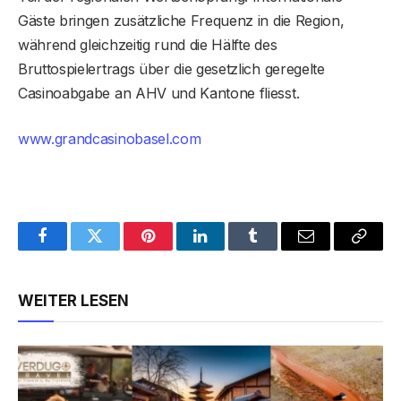
Gäste bringen zusätzliche Frequenz in die Region,
während gleichzeitig rund die Hälfte des
Bruttospielertrags über die gesetzlich geregelte
Casinoabgabe an AHV und Kantone fliesst.
www.grandcasinobasel.com
Facebook
Twitter
Pinterest
LinkedIn
Tumblr
Email
Copy
Link
WEITER LESEN