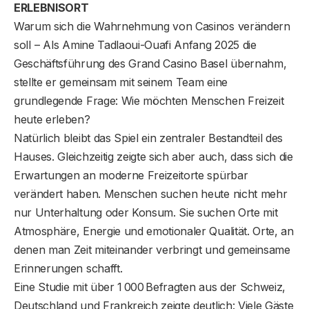
ERLEBNISORT
Warum sich die Wahrnehmung von Casinos verändern
soll – Als Amine Tadlaoui-Ouafi Anfang 2025 die
Geschäftsführung des Grand Casino Basel übernahm,
stellte er gemeinsam mit seinem Team eine
grundlegende Frage: Wie möchten Menschen Freizeit
heute erleben?
Natürlich bleibt das Spiel ein zentraler Bestandteil des
Hauses. Gleichzeitig zeigte sich aber auch, dass sich die
Erwartungen an moderne Freizeitorte spürbar
verändert haben. Menschen suchen heute nicht mehr
nur Unterhaltung oder Konsum. Sie suchen Orte mit
Atmosphäre, Energie und emotionaler Qualität. Orte, an
denen man Zeit miteinander verbringt und gemeinsame
Erinnerungen schafft.
Eine Studie mit über 1 000 Befragten aus der Schweiz,
Deutschland und Frankreich zeigte deutlich: Viele Gäste