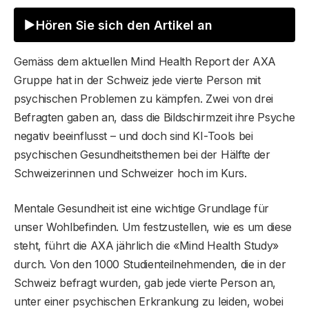
Hören Sie sich den Artikel an
Gemäss dem aktuellen Mind Health Report der AXA
Gruppe hat in der Schweiz jede vierte Person mit
psychischen Problemen zu kämpfen. Zwei von drei
Befragten gaben an, dass die Bildschirmzeit ihre Psyche
negativ beeinflusst – und doch sind KI-Tools bei
psychischen Gesundheitsthemen bei der Hälfte der
Schweizerinnen und Schweizer hoch im Kurs.
Mentale Gesundheit ist eine wichtige Grundlage für
unser Wohlbefinden. Um festzustellen, wie es um diese
steht, führt die AXA jährlich die «Mind Health Study»
durch. Von den 1000 Studienteilnehmenden, die in der
Schweiz befragt wurden, gab jede vierte Person an,
unter einer psychischen Erkrankung zu leiden, wobei