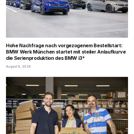
Hohe Nachfrage nach vorgezogenem Bestellstart:
BMW Werk München startet mit steiler Anlaufkurve
die Serienproduktion des BMW i3*
August 6, 2026