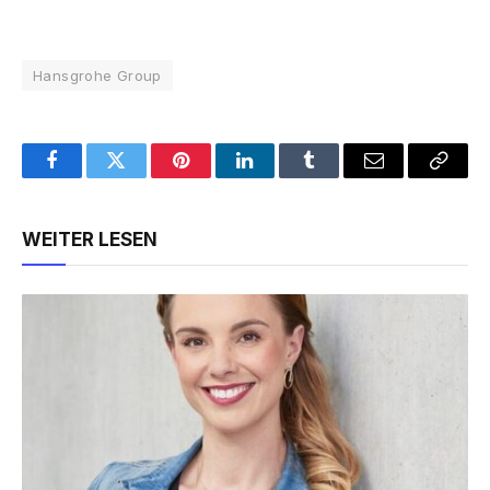
Hansgrohe Group
Facebook
Twitter
Pinterest
LinkedIn
Tumblr
Email
Copy
Link
WEITER LESEN